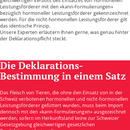
gleichwertigen Verbots des Einsatzes von hormonellen
Leistungsförderer mit den «kann-Formulierungen»
bezüglich hormoneller Leistungsförderer gekennzeichnet
werden. Für die nicht-hormonellen Leistungsförderer gilt
das identische Prinzip.
Unsere Experten erläutern Ihnen gerne, was genau hinter
der Deklarationspflicht steckt.
Die Deklarations-
Bestimmung in einem Satz
Das Fleisch von Tieren, die ohne den Einsatz von in der
Schweiz verbotenen hormonellen und nicht-hormonellen
Leistungsförderer gefüttert wurden, muss beim Import
dennoch mit den «kann-Formulierungen» ausgezeichnet
werden, sofern im Herkunftsland keine zur Schweizer
Gesetzgebung gleichwertigen gesetzlichen