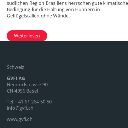
südlichen Region Brasiliens herrschen gute klimatische
Bedingung für die Haltung von Hühnern in
Geflügelställen ohne Wände.
Weiterlesen
Schweiz
GVFI AG
Neudorfstrasse 90
CH-4056 Basel
Tel
+ 41 61 264 50 50
info@gvfi.ch
www.gvfi.ch