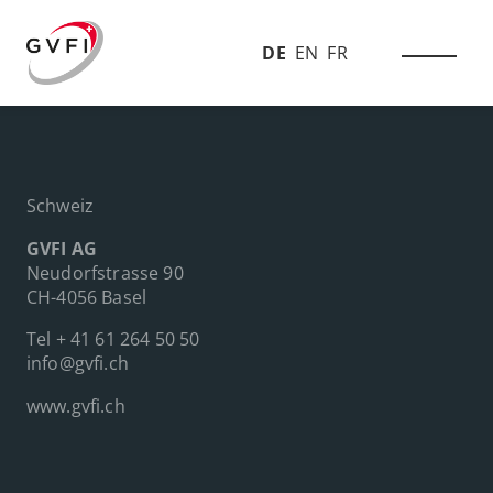
DE
EN
FR
Schweiz
GVFI AG
Neudorfstrasse 90
CH-4056 Basel
Tel
+ 41 61 264 50 50
info@gvfi.ch
www.gvfi.ch